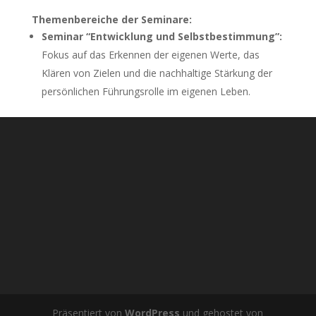
Themenbereiche der Seminare:
Seminar “Entwicklung und Selbstbestimmung”:
Fokus auf das Erkennen der eigenen Werte, das
Klären von Zielen und die nachhaltige Stärkung der
persönlichen Führungsrolle im eigenen Leben.
Präsentiert von
WordPress
und gehostet von