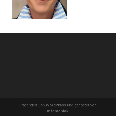
Präsentiert von
WordPress
und gehostet von
Infomaniak